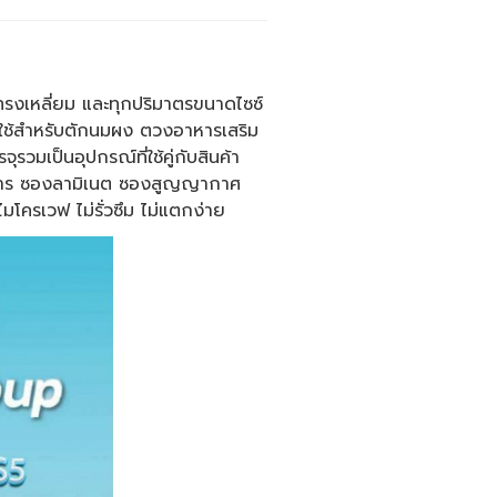
รงเหลี่ยม และทุกปริมาตรขนาดไซซ์
มใช้สำหรับตักนมผง ตวงอาหารเสริม
รวมเป็นอุปกรณ์ที่ใช้คู่กับสินค้า
หาร ซองลามิเนต ซองสูญญากาศ
มโครเวฟ ไม่รั่วซึม ไม่แตกง่าย