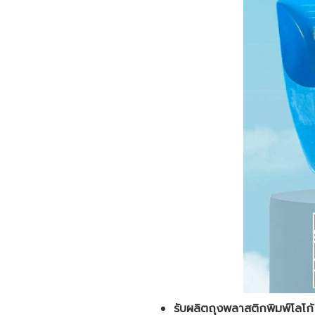
รับผลิตถุงพลาสติกพิมพ์โลโก