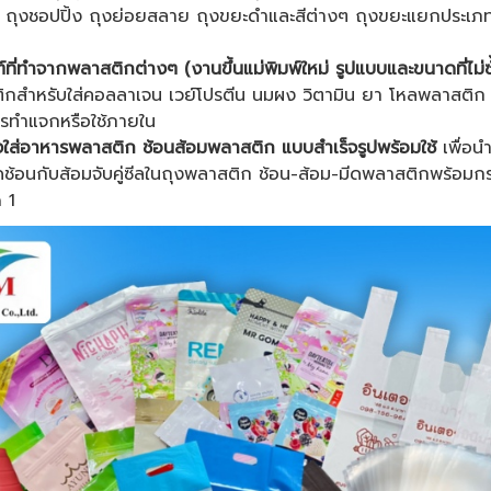
 ถุงชอปปิ้ง ถุงย่อยสลาย ถุงขยะดำและสีต่างๆ ถุงขยะแยกประเภท 
ี่ทำจากพลาสติกต่างๆ (งานขึ้นแม่พิมพ์ใหม่ รูปแบบและขนาดที่ไม่
กสำหรับใส่คอลลาเจน เวย์โปรตีน นมผง วิตามิน ยา โหลพลาสติก
์กรทำแจกหรือใช้ภายใน
ใส่อาหารพลาสติก ช้อนส้อมพลาสติก แบบสำเร็จรูปพร้อมใช้
เพื่อน
ชุดช้อนกับส้อมจับคู่ซีลในถุงพลาสติก ช้อน-ส้อม-มีดพลาสติกพร้อ
 1